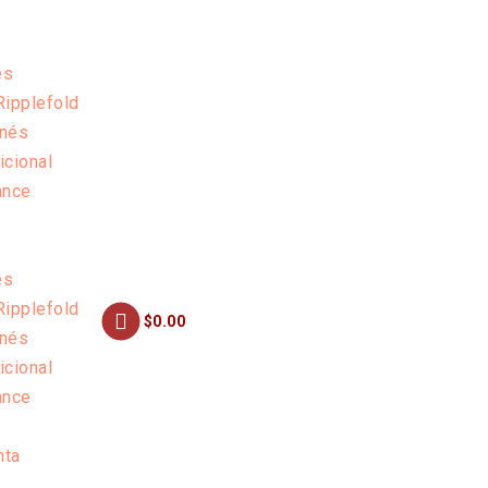
es
Ripplefold
onés
icional
ance
es
Ripplefold
$0.00
onés
icional
ance
nta