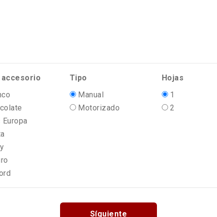
 accesorio
Tipo
Hojas
nco
Manual
1
colate
Motorizado
2
 Europa
ta
ry
ro
ord
Síguiente