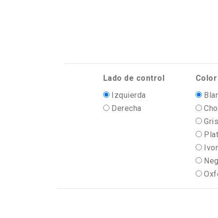
Lado de control
Color
Izquierda
Bla
Derecha
Cho
Gris
Pla
Ivo
Neg
Oxf