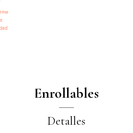
r
arme
os
idad
Enrollables
Detalles