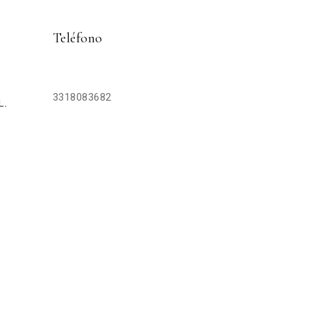
Teléfono
P
3318083682
L.