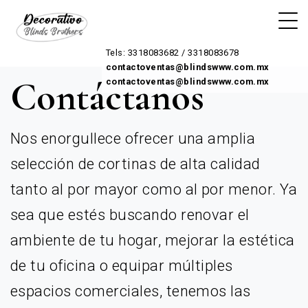
Tels: 3318083682 / 3318083678
contactoventas@blindswww.com.mx
C
o
n
t
á
c
t
a
n
o
s
contactoventas@blindswww.com.mx
Nos enorgullece ofrecer una amplia
selección de cortinas de alta calidad
tanto al por mayor como al por menor. Ya
sea que estés buscando renovar el
ambiente de tu hogar, mejorar la estética
de tu oficina o equipar múltiples
espacios comerciales, tenemos las